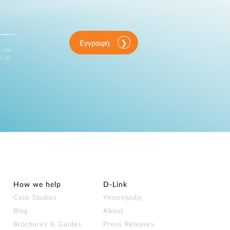
Εγγραφή
 και
ώ με
How we help
D‑Link
Case Studies
Υποστήριξη
Blog
About
Brochures & Guides
Press Releases