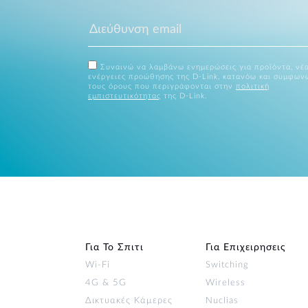
Συναινώ να λαμβάνω ενημερώσεις για προϊόντα, νέα
ενέργειες προώθησης της D-Link, κατανόω και συμφων
τους όρους που περιγράφονται στην
πολιτική
εμπιστευτικότητας
της D-Link.
Για Το Σπιτι
Για Επιχειρησεις
Wi‑Fi
Switching
4G & 5G
Wireless
Δικτυακές Κάμερες
Nuclias