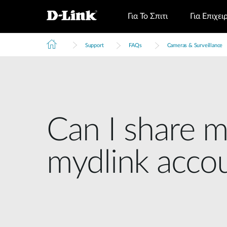
Για Το Σπιτι
Για Επιχει
Support
FAQs
Cameras & Surveillance
Can I share m
mydlink acco