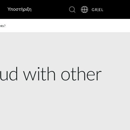
Υποστήριξη
GR|EL
nts?
oud with other