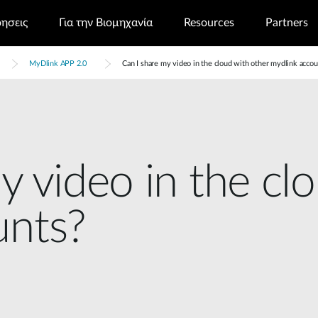
ρησεις
Για την Βιομηχανία
Resources
Partners
MyDlink APP 2.0
Can I share my video in the cloud with other mydlink accou
y video in the cl
unts?