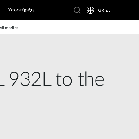
Υποστήριξη
GR|EL
l or ceiling
 932L to the