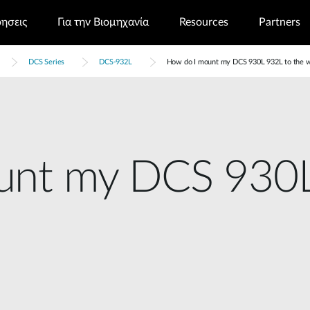
ρησεις
Για την Βιομηχανία
Resources
Partners
DCS Series
DCS-932L
How do I mount my DCS 930L 932L to the wal
unt my DCS 930L