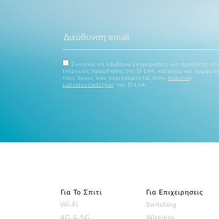
Συναινώ να λαμβάνω ενημερώσεις για προϊόντα, νέα
ενέργειες προώθησης της D-Link, κατανόω και συμφων
τους όρους που περιγράφονται στην
πολιτική
εμπιστευτικότητας
της D-Link.
Για Το Σπιτι
Για Επιχειρησεις
Wi‑Fi
Switching
4G & 5G
Wireless