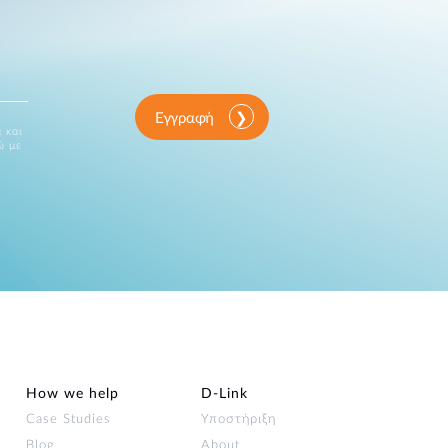
Εγγραφή
 και
ώ με
How we help
D‑Link
Case Studies
Υποστήριξη
Blog
About