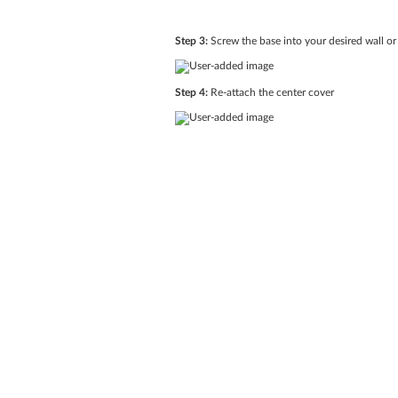
Step 3:
Screw the base into your desired wall or 
Step 4:
Re-attach the center cover