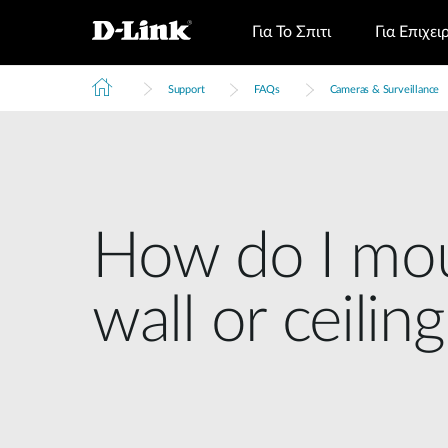
Για Το Σπιτι
Για Επιχει
Support
FAQs
Cameras & Surveillance
How do I mo
wall or ceiling