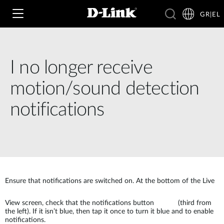
GR|EL
I no longer receive
Wi‑Fi
motion/sound detection
4G & 5G
notifications
Switching
Δικτυακές Κάμερες
Wireless
4G/5G M2M
Έξυπνο Σπίτι
Business Routers
D-ECS
Brochures and Guides
Ensure that notifications are switched on. At the bottom of the Live
Switches
Nuclias
Για Επιχειρήσεις
Case Studies
View screen, check that the notifications button
(third from
the left). If it isn’t blue, then tap it once to turn it blue and to enable
Accessories
notifications.
IP Surveillance