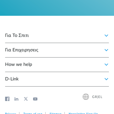
Για Το Σπιτι
Για Επιχειρησεις
How we help
D‑Link
GR|EL
Privacy
Terms of use
Sitemap
Newsletter Sign‑Up