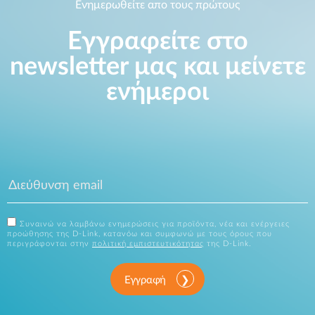
Ενημερωθείτε απο τους πρώτους
Εγγραφείτε στο
newsletter μας και μείνετε
ενήμεροι
Συναινώ να λαμβάνω ενημερώσεις για προϊόντα, νέα και ενέργειες
προώθησης της D-Link, κατανόω και συμφωνώ με τους όρους που
περιγράφονται στην
πολιτική εμπιστευτικότητας
της D-Link.
Εγγραφή