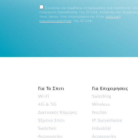
Συναινώ να λαμβάνω ενημερώσεις για προϊόντα, νέα
ενέργειες προώθησης της D-Link, κατανόω και συμφων
τους όρους που περιγράφονται στην
πολιτική
εμπιστευτικότητας
της D-Link.
Για Το Σπιτι
Για Επιχειρησεις
Wi‑Fi
Switching
4G & 5G
Wireless
Δικτυακές Κάμερες
Nuclias
Έξυπνο Σπίτι
IP Surveillance
Switches
Industrial
Accessories
Accessories