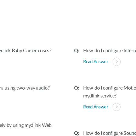
:
ydlink Baby Camera uses?
How do I configure Intern
Read Answer
ra using two-way audio?
How do I configure Motio
mydlink service?
Read Answer
ely by using mydlink Web
How do I configure Soun