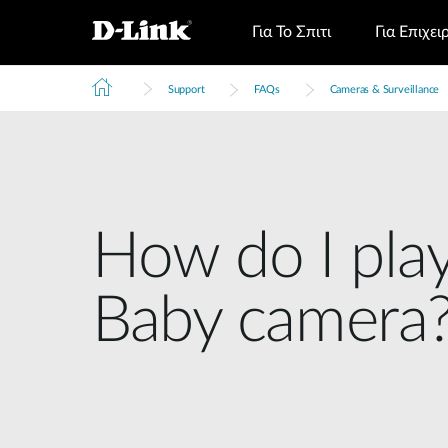
Για Το Σπιτι
Για Επιχει
Support
FAQs
Cameras & Surveillance
How do I play
Baby camera