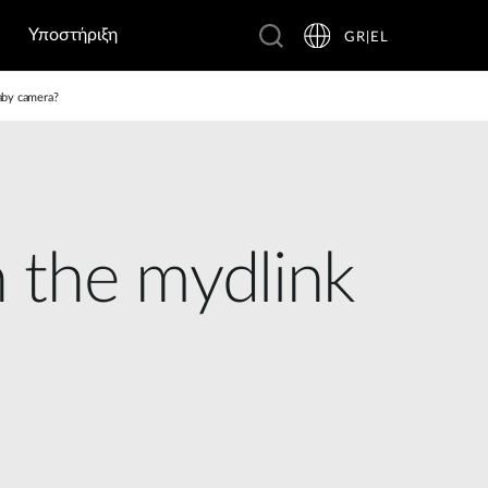
Υποστήριξη
GR|EL
Baby camera?
h the mydlink