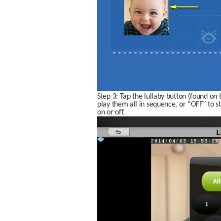
Step 3: Tap the lullaby button (found on t
play them all in sequence, or “OFF” to sto
on or off.