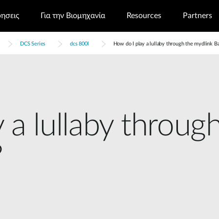
ρησεις
Για την Βιομηχανία
Resources
Partners
DCS Series
dcs 800l
How do I play a lullaby through the mydlink 
 a lullaby throug
?