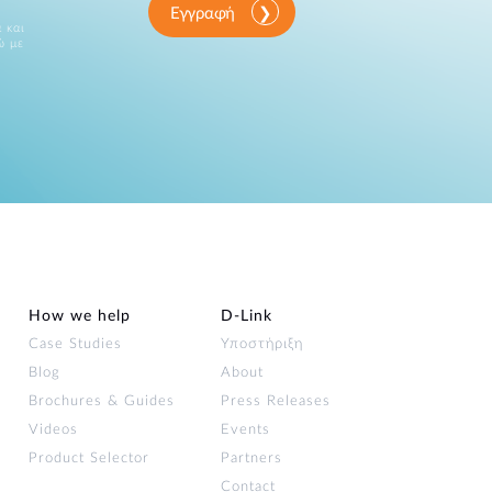
Εγγραφή
 και
ώ με
How we help
D‑Link
Case Studies
Υποστήριξη
Blog
About
Brochures & Guides
Press Releases
Videos
Events
Product Selector
Partners
Contact