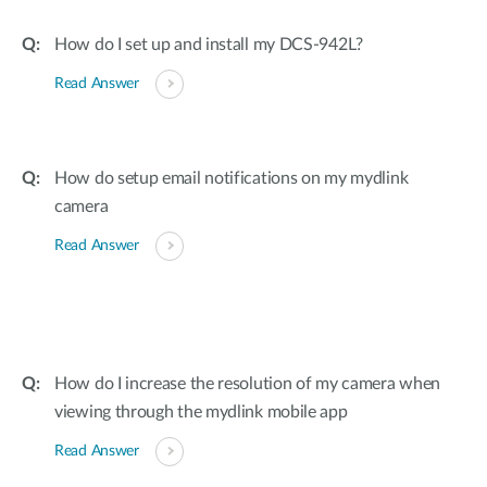
Accessories
Videos
Υποστήριξη
How do I set up and install my DCS-942L?
mydlink
Accessories
Blog
Read Answer
Tech Alerts
Σημεία Πώλησης
Σημεία Πώλησης
FAQs
How do setup email notifications on my mydlink
camera
Warranty
Read Answer
Contact
Support Portal
How do I increase the resolution of my camera when
viewing through the mydlink mobile app
Read Answer