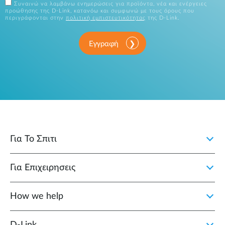
Συναινώ να λαμβάνω ενημερώσεις για προϊόντα, νέα και ενέργειες
προώθησης της D-Link, κατανόω και συμφωνώ με τους όρους που
περιγράφονται στην
πολιτική εμπιστευτικότητας
της D-Link.
Εγγραφή
Για Το Σπιτι
Για Επιχειρησεις
How we help