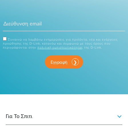
Συναινώ να λαμβάνω ενημερώσεις για προϊόντα, νέα και ενέργειες
προώθησης της D-Link, κατανόω και συμφωνώ με τους όρους που
περιγράφονται στην
πολιτική εμπιστευτικότητας
της D-Link.
Εγγραφή
Για Το Σπιτι