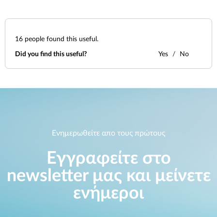
Accessories
Videos
Υποστήριξη
mydlink
Accessories
Blog
16
people found this useful.
Tech Alerts
Σημεία Πώλησης
Σημεία Πώλησης
Did you find this useful?
Yes
No
FAQs
Warranty
Contact
Ενημερωθείτε απο τους πρώτους
Εγγραφείτε στο
Support Portal
newsletter μας και μείνετε
ενήμεροι