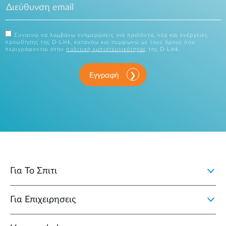
Συναινώ να λαμβάνω ενημερώσεις για προϊόντα, νέα και ενέργειες
προώθησης της D-Link, κατανόω και συμφωνώ με τους όρους που
περιγράφονται στην
πολιτική εμπιστευτικότητας
της D-Link.
Εγγραφή
Για Το Σπιτι
Για Επιχειρησεις