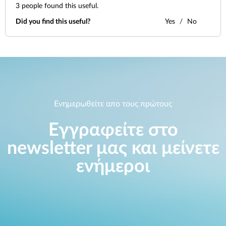
Accessories
Videos
3
people found this useful.
Υποστήριξη
mydlink
Did you find this useful?
Yes
No
Accessories
Blog
Tech Alerts
Σημεία Πώλησης
Σημεία Πώλησης
FAQs
Warranty
Ενημερωθείτε απο τους πρώτους
Εγγραφείτε στο
Contact
newsletter μας και μείνετε
Support Portal
ενήμεροι