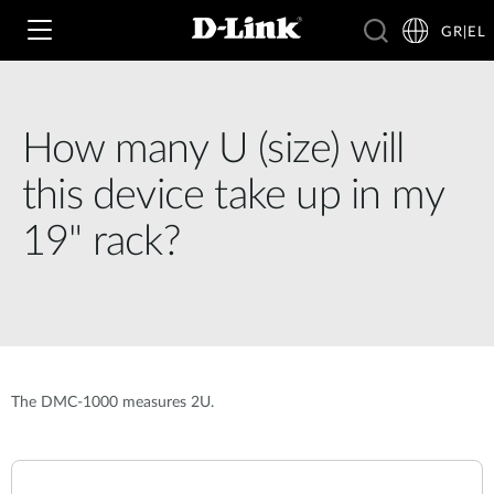
GR|EL
How many U (size) will
Wi‑Fi
this device take up in my
4G & 5G
19" rack?
Switching
Δικτυακές Κάμερες
Wireless
4G/5G M2M
Έξυπνο Σπίτι
Business Routers
D-ECS
Brochures and Guides
The DMC-1000 measures 2U.
Switches
Nuclias
Για Επιχειρήσεις
Case Studies
Accessories
IP Surveillance