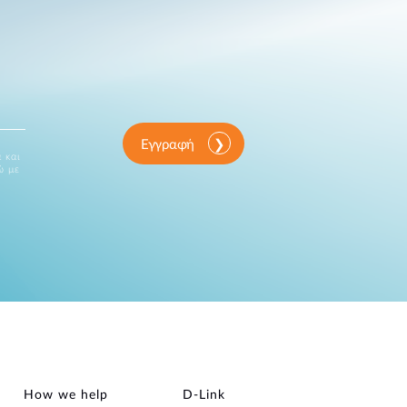
Εγγραφή
 και
ώ με
How we help
D‑Link