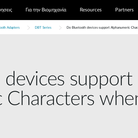
ρησεις
Για την Βιομηχανία
Resources
Partners
ooth Adapters
DBT Series
Do Bluetooth devices support Alphanumeric Char
 devices support
 Characters when