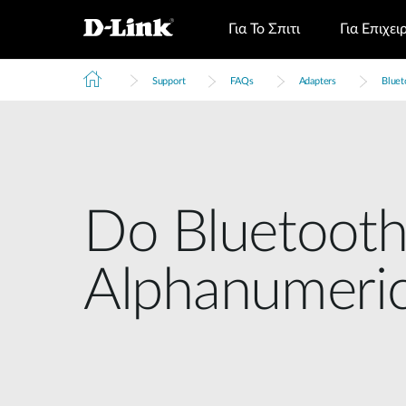
Για Το Σπιτι
Για Επιχει
Support
FAQs
Adapters
Bluet
Do Bluetooth
Alphanumeric