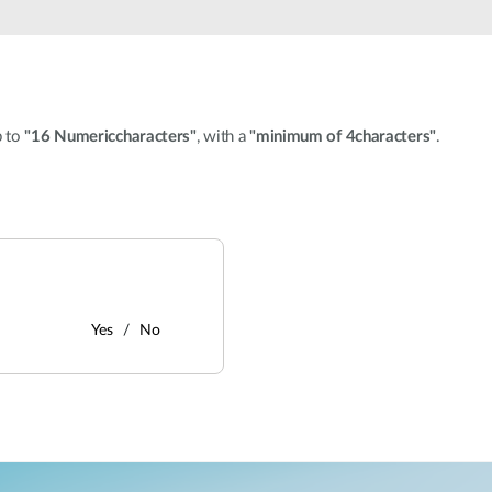
p to
"16 Numericcharacters"
, with a
"minimum of 4characters"
.
Yes
No