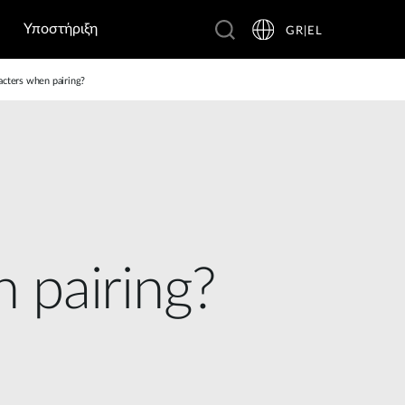
Υποστήριξη
GR|EL
acters when pairing?
 pairing?