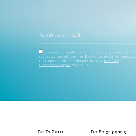
Συναινώ να λαμβάνω ενημερώσεις για προϊόντα, νέα
ενέργειες προώθησης της D-Link, κατανόω και συμφων
τους όρους που περιγράφονται στην
πολιτική
εμπιστευτικότητας
της D-Link.
Για Το Σπιτι
Για Επιχειρησεις