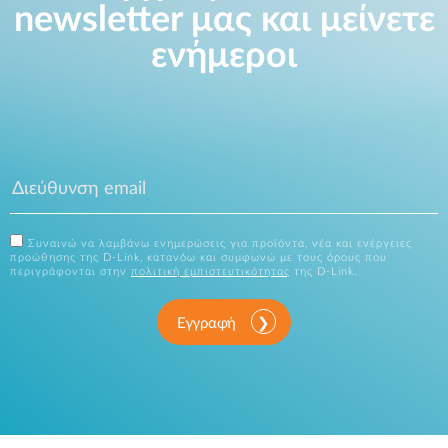
newsletter μας και μείνετε
ενήμεροι
Συναινώ να λαμβάνω ενημερώσεις για προϊόντα, νέα και ενέργειες
προώθησης της D-Link, κατανόω και συμφωνώ με τους όρους που
περιγράφονται στην
πολιτική εμπιστευτικότητας
της D-Link.
Εγγραφή