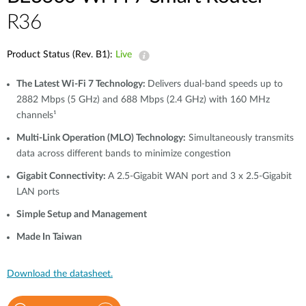
Accessories
Videos
R36
Υποστήριξη
mydlink
Accessories
Blog
Product Status (Rev. B1):
Live
Tech Alerts
Σημεία Πώλησης
Σημεία Πώλησης
The Latest Wi-Fi 7 Technology:
Delivers dual-band speeds up to
FAQs
2882 Mbps (5 GHz) and 688 Mbps (2.4 GHz) with 160 MHz
channels¹
Multi-Link Operation (MLO) Technology:
Simultaneously transmits
Warranty
data across different bands to minimize congestion
Gigabit Connectivity:
A 2.5-Gigabit WAN port and 3 x 2.5-Gigabit
Contact
LAN ports
Simple Setup and Management
Support Portal
Made In Taiwan
Download the datasheet.