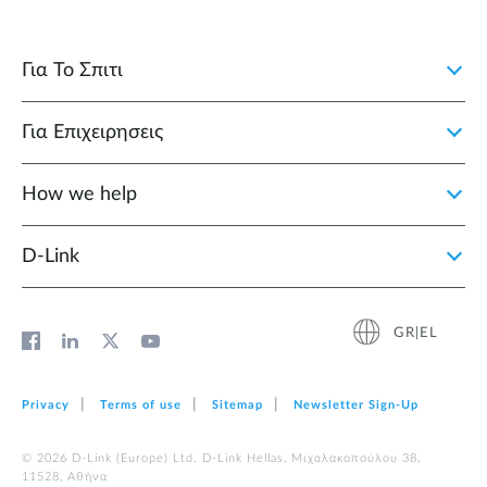
Για Το Σπιτι
Για Επιχειρησεις
How we help
D‑Link
GR|EL
Privacy
Terms of use
Sitemap
Newsletter Sign‑Up
© 2026 D‑Link (Europe) Ltd. D-Link Hellas, Μιχαλακοπούλου 38,
11528, Αθήνα