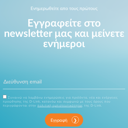
Ενημερωθείτε απο τους πρώτους
Εγγραφείτε στο
newsletter μας και μείνετε
ενήμεροι
Συναινώ να λαμβάνω ενημερώσεις για προϊόντα, νέα και ενέργειες
προώθησης της D-Link, κατανόω και συμφωνώ με τους όρους που
περιγράφονται στην
πολιτική εμπιστευτικότητας
της D-Link.
Εγγραφή