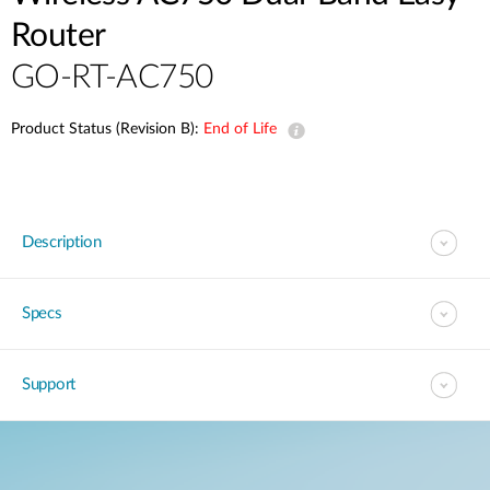
Accessories
Videos
Router
Υποστήριξη
mydlink
Accessories
GO-RT-AC750
Blog
Tech Alerts
Σημεία Πώλησης
Σημεία Πώλησης
Product Status (Revision B):
End of Life
FAQs
Warranty
Description
Contact
Specs
Support Portal
Support