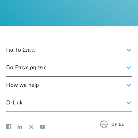
Για Το Σπιτι
Για Επιχειρησεις
How we help
D‑Link
GR|EL