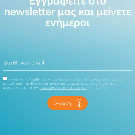
Εγγραφείτε στο
newsletter μας και μείνετε
ενήμεροι
Συναινώ να λαμβάνω ενημερώσεις για προϊόντα, νέα και ενέργειες
προώθησης της D-Link, κατανόω και συμφωνώ με τους όρους που
περιγράφονται στην
πολιτική εμπιστευτικότητας
της D-Link.
Εγγραφή