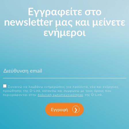
Εγγραφείτε στο
newsletter μας και μείνετε
ενήμεροι
Συναινώ να λαμβάνω ενημερώσεις για προϊόντα, νέα και ενέργειες
προώθησης της D-Link, κατανόω και συμφωνώ με τους όρους που
περιγράφονται στην
πολιτική εμπιστευτικότητας
της D-Link.
Εγγραφή