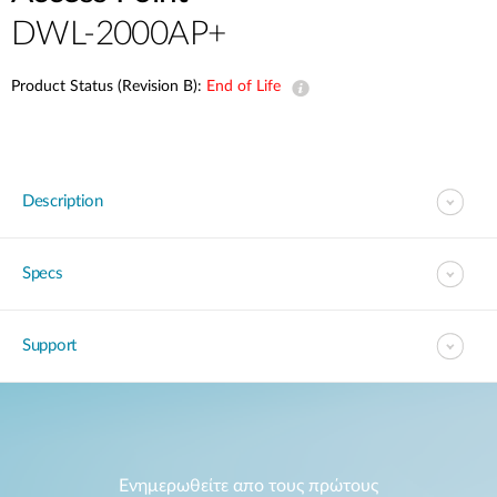
Accessories
Videos
DWL-2000AP+
Υποστήριξη
mydlink
Accessories
Blog
Product Status (Revision B):
End of Life
Tech Alerts
Σημεία Πώλησης
Σημεία Πώλησης
FAQs
Description
Warranty
Specs
Contact
Support
Support Portal
Ενημερωθείτε απο τους πρώτους