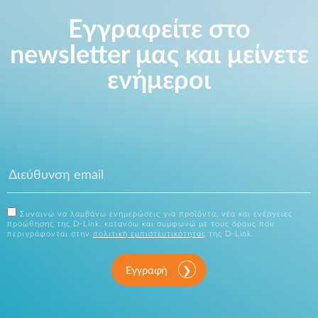
Εγγραφείτε στο
newsletter μας και μείνετε
ενήμεροι
Συναινώ να λαμβάνω ενημερώσεις για προϊόντα, νέα και ενέργειες
προώθησης της D-Link, κατανόω και συμφωνώ με τους όρους που
περιγράφονται στην
πολιτική εμπιστευτικότητας
της D-Link.
Εγγραφή