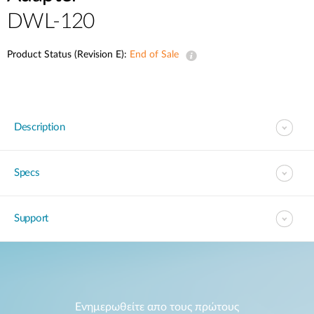
Accessories
Videos
DWL-120
Υποστήριξη
mydlink
Accessories
Blog
Product Status (Revision E):
End of Sale
Tech Alerts
Σημεία Πώλησης
Σημεία Πώλησης
FAQs
Description
Warranty
Specs
Contact
Support
Support Portal
Ενημερωθείτε απο τους πρώτους