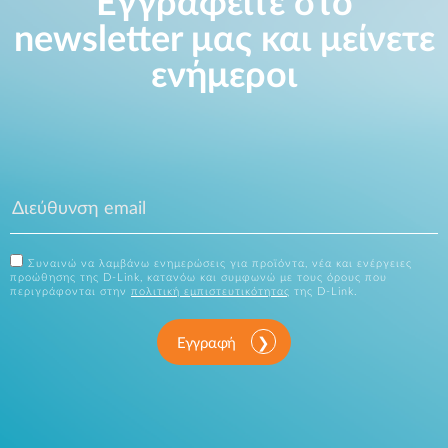
Εγγραφείτε στο
newsletter μας και μείνετε
ενήμεροι
Συναινώ να λαμβάνω ενημερώσεις για προϊόντα, νέα και ενέργειες
προώθησης της D-Link, κατανόω και συμφωνώ με τους όρους που
περιγράφονται στην
πολιτική εμπιστευτικότητας
της D-Link.
Εγγραφή