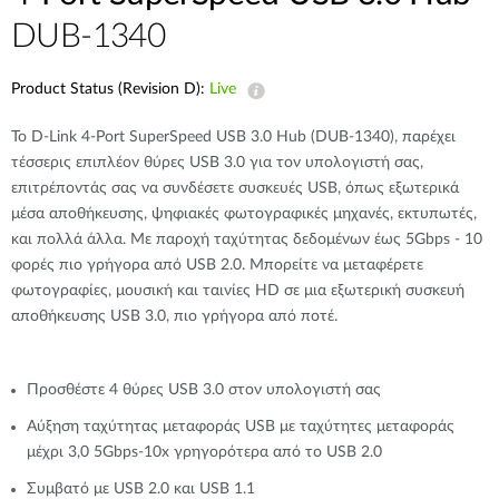
Accessories
Videos
DUB-1340
Υποστήριξη
mydlink
Accessories
Blog
Product Status (Revision D):
Live
Tech Alerts
Σημεία Πώλησης
Σημεία Πώλησης
Το D-Link 4-Port SuperSpeed ​​USB 3.0 Hub (DUB-1340), παρέχει
FAQs
τέσσερις επιπλέον θύρες USB 3.0 για τον υπολογιστή σας,
επιτρέποντάς σας να συνδέσετε συσκευές USB, όπως εξωτερικά
μέσα αποθήκευσης, ψηφιακές φωτογραφικές μηχανές, εκτυπωτές,
Warranty
και πολλά άλλα. Με παροχή ταχύτητας δεδομένων έως 5Gbps - 10
φορές πιο γρήγορα από USB 2.0. Μπορείτε να μεταφέρετε
φωτογραφίες, μουσική και ταινίες HD σε μια εξωτερική συσκευή
Contact
αποθήκευσης USB 3.0, πιο γρήγορα από ποτέ.
Support Portal
Προσθέστε 4 θύρες USB 3.0 στον υπολογιστή σας
Αύξηση ταχύτητας μεταφοράς USB με ταχύτητες μεταφοράς
μέχρι 3,0 5Gbps-10x γρηγορότερα από το USB 2.0
Συμβατό με USB 2.0 και USB 1.1