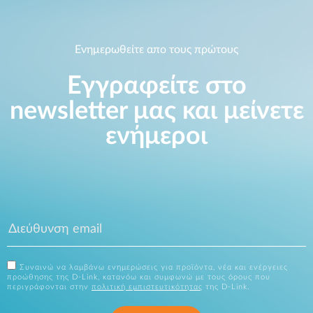
Ενημερωθείτε απο τους πρώτους
Εγγραφείτε στο
newsletter μας και μείνετε
ενήμεροι
Συναινώ να λαμβάνω ενημερώσεις για προϊόντα, νέα και ενέργειες
προώθησης της D-Link, κατανόω και συμφωνώ με τους όρους που
περιγράφονται στην
πολιτική εμπιστευτικότητας
της D-Link.