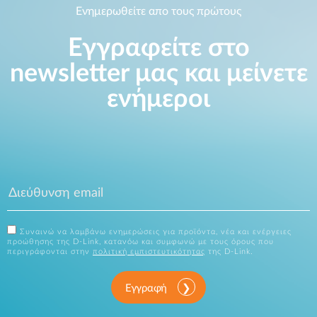
Ενημερωθείτε απο τους πρώτους
Εγγραφείτε στο
newsletter μας και μείνετε
ενήμεροι
Συναινώ να λαμβάνω ενημερώσεις για προϊόντα, νέα και ενέργειες
προώθησης της D-Link, κατανόω και συμφωνώ με τους όρους που
περιγράφονται στην
πολιτική εμπιστευτικότητας
της D-Link.
Εγγραφή