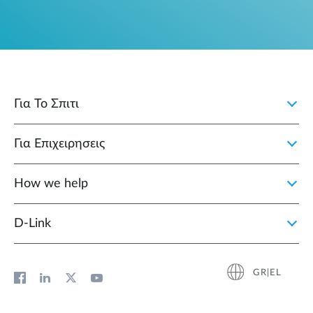
Για Το Σπιτι
Για Επιχειρησεις
How we help
D‑Link
GR|EL