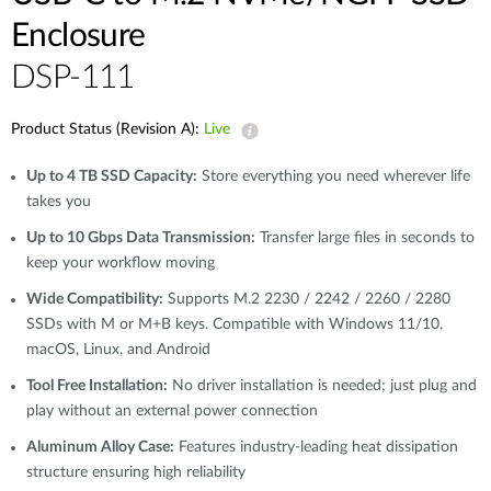
Accessories
Videos
Enclosure
Υποστήριξη
mydlink
Accessories
DSP-111
Blog
Tech Alerts
Σημεία Πώλησης
Σημεία Πώλησης
Product Status (Revision A):
Live
FAQs
Up to 4 TB SSD Capacity:
Store everything you need wherever life
takes you
Warranty
Up to 10 Gbps Data Transmission:
Transfer large files in seconds to
keep your workflow moving
Contact
Wide Compatibility:
Supports M.2 2230 / 2242 / 2260 / 2280
SSDs with M or M+B keys. Compatible with Windows 11/10,
macOS, Linux, and Android
Support Portal
Tool Free Installation:
No driver installation is needed; just plug and
play without an external power connection
Aluminum Alloy Case:
Features industry-leading heat dissipation
structure ensuring high reliability