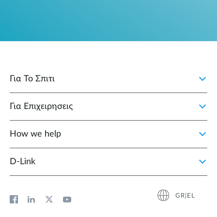
Για Το Σπιτι
Για Επιχειρησεις
How we help
D‑Link
GR|EL