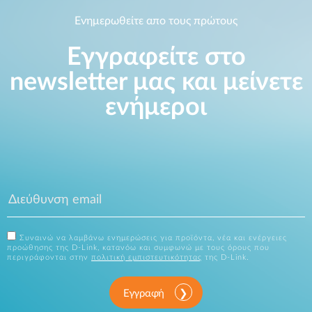
Ενημερωθείτε απο τους πρώτους
Εγγραφείτε στο
newsletter μας και μείνετε
ενήμεροι
Συναινώ να λαμβάνω ενημερώσεις για προϊόντα, νέα και ενέργειες
προώθησης της D-Link, κατανόω και συμφωνώ με τους όρους που
περιγράφονται στην
πολιτική εμπιστευτικότητας
της D-Link.
Εγγραφή