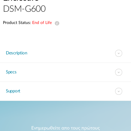
Accessories
Videos
DSM-G600
Υποστήριξη
mydlink
Accessories
Blog
Product Status:
End of Life
Tech Alerts
Σημεία Πώλησης
Σημεία Πώλησης
FAQs
Description
Warranty
Specs
Contact
Support
Support Portal
Ενημερωθείτε απο τους πρώτους