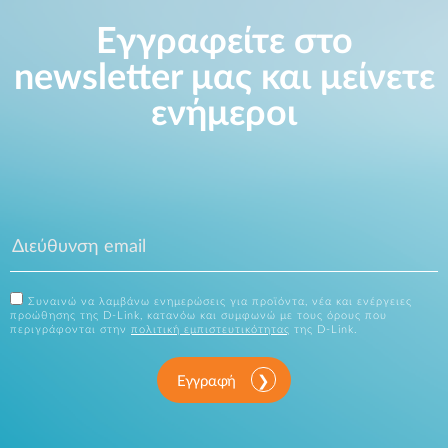
Εγγραφείτε στο
newsletter μας και μείνετε
ενήμεροι
Συναινώ να λαμβάνω ενημερώσεις για προϊόντα, νέα και ενέργειες
προώθησης της D-Link, κατανόω και συμφωνώ με τους όρους που
περιγράφονται στην
πολιτική εμπιστευτικότητας
της D-Link.
Εγγραφή