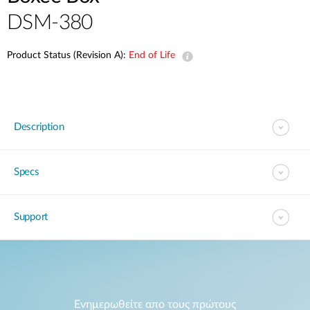
Accessories
Videos
DSM-380
Υποστήριξη
mydlink
Accessories
Blog
Product Status (Revision A):
End of Life
Tech Alerts
Σημεία Πώλησης
Σημεία Πώλησης
FAQs
Description
Warranty
Specs
Contact
Support
Support Portal
Ενημερωθείτε απο τους πρώτους