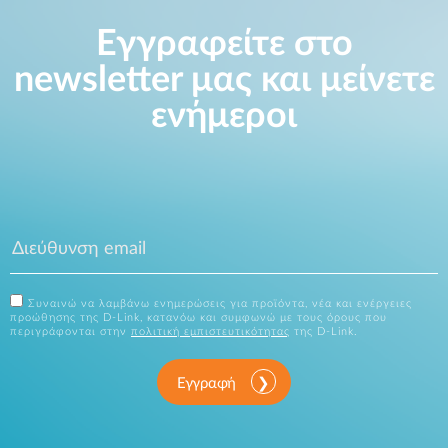
Εγγραφείτε στο
newsletter μας και μείνετε
ενήμεροι
Συναινώ να λαμβάνω ενημερώσεις για προϊόντα, νέα και ενέργειες
προώθησης της D-Link, κατανόω και συμφωνώ με τους όρους που
περιγράφονται στην
πολιτική εμπιστευτικότητας
της D-Link.
Εγγραφή