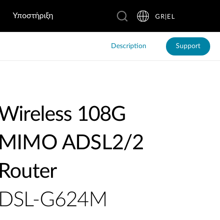
Υποστήριξη
GR|EL
Description
Support
Wireless 108G
MIMO ADSL2/2
Router
DSL-G624M