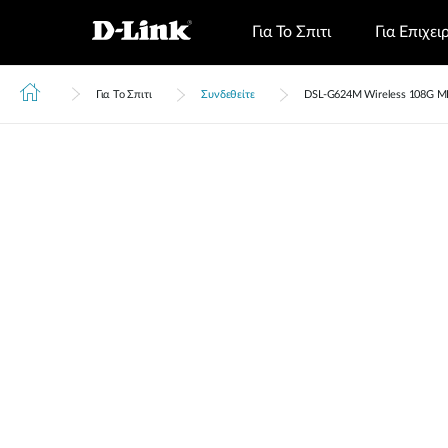
Για Το Σπιτι
Για Επιχει
Για Το Σπιτι
Συνδεθείτε
DSL‑G624M Wireless 108G M