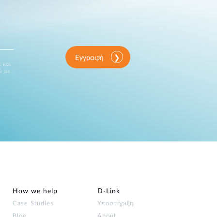
Εγγραφή
 και
ώ με
How we help
D‑Link
Case Studies
Υποστήριξη
Blog
About