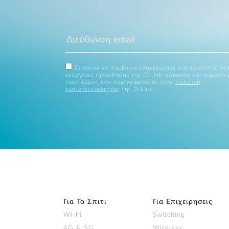
Συναινώ να λαμβάνω ενημερώσεις για προϊόντα, νέα
ενέργειες προώθησης της D-Link, κατανόω και συμφων
τους όρους που περιγράφονται στην
πολιτική
εμπιστευτικότητας
της D-Link.
Για Το Σπιτι
Για Επιχειρησεις
Wi‑Fi
Switching
4G & 5G
Wireless