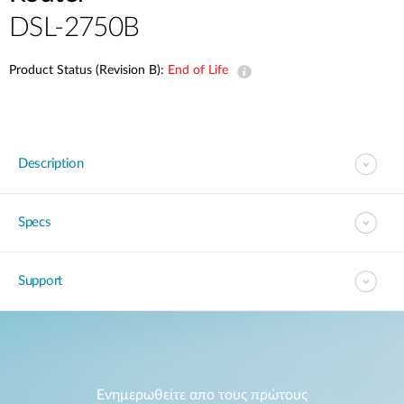
Accessories
Videos
DSL-2750B
Υποστήριξη
mydlink
Accessories
Blog
Product Status (Revision B):
End of Life
Tech Alerts
Σημεία Πώλησης
Σημεία Πώλησης
FAQs
Description
Warranty
Specs
Contact
Support
Support Portal
Ενημερωθείτε απο τους πρώτους