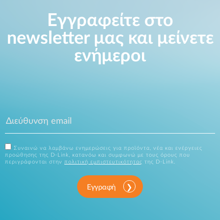
Εγγραφείτε στο
newsletter μας και μείνετε
ενήμεροι
Συναινώ να λαμβάνω ενημερώσεις για προϊόντα, νέα και ενέργειες
προώθησης της D-Link, κατανόω και συμφωνώ με τους όρους που
περιγράφονται στην
πολιτική εμπιστευτικότητας
της D-Link.
Εγγραφή