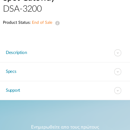
Accessories
Videos
DSA-3200
Υποστήριξη
mydlink
Accessories
Blog
Product Status:
End of Sale
Tech Alerts
Σημεία Πώλησης
Σημεία Πώλησης
FAQs
Description
Warranty
Specs
Contact
Support
Support Portal
Ενημερωθείτε απο τους πρώτους