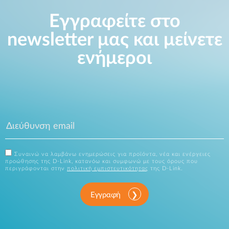
Εγγραφείτε στο
newsletter μας και μείνετε
ενήμεροι
Συναινώ να λαμβάνω ενημερώσεις για προϊόντα, νέα και ενέργειες
προώθησης της D-Link, κατανόω και συμφωνώ με τους όρους που
περιγράφονται στην
πολιτική εμπιστευτικότητας
της D-Link.
Εγγραφή