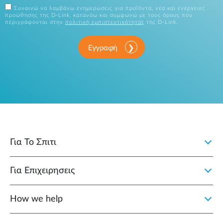
Συναινώ να λαμβάνω ενημερώσεις για προϊόντα, νέα και ενέργειες
προώθησης της D-Link, κατανόω και συμφωνώ με τους όρους που
περιγράφονται στην
πολιτική εμπιστευτικότητας
της D-Link.
Εγγραφή
Για Το Σπιτι
Για Επιχειρησεις
How we help