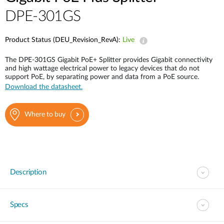
Accessories
Videos
DPE-301GS
Υποστήριξη
mydlink
Accessories
Blog
Product Status (DEU_Revision_RevA):
Live
Tech Alerts
Σημεία Πώλησης
Σημεία Πώλησης
The DPE-301GS Gigabit PoE+ Splitter provides Gigabit connectivity
and high wattage electrical power to legacy devices that do not
FAQs
support PoE, by separating power and data from a PoE source.
Download the datasheet.
Warranty
Where to buy
Contact
Support Portal
Description
Specs