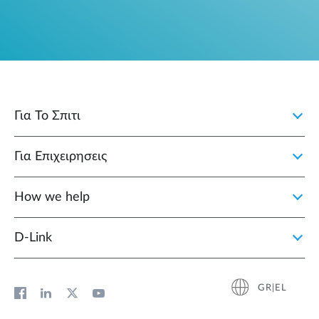
Για Το Σπιτι
Για Επιχειρησεις
How we help
D‑Link
GR|EL