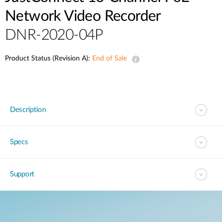
Accessories
Videos
Network Video Recorder
Υποστήριξη
mydlink
Accessories
DNR-2020-04P
Blog
Tech Alerts
Σημεία Πώλησης
Σημεία Πώλησης
Product Status (Revision A):
End of Sale
FAQs
Warranty
Description
Contact
Specs
Support Portal
Support