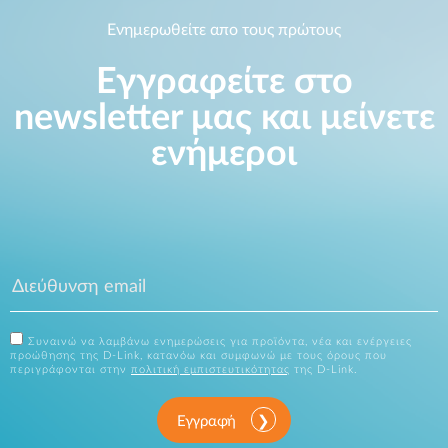
Ενημερωθείτε απο τους πρώτους
Εγγραφείτε στο
newsletter μας και μείνετε
ενήμεροι
Συναινώ να λαμβάνω ενημερώσεις για προϊόντα, νέα και ενέργειες
προώθησης της D-Link, κατανόω και συμφωνώ με τους όρους που
περιγράφονται στην
πολιτική εμπιστευτικότητας
της D-Link.
Εγγραφή