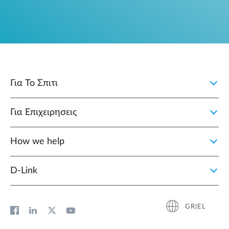
Για Το Σπιτι
Για Επιχειρησεις
How we help
D‑Link
GR|EL