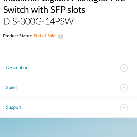
Accessories
Videos
Switch with SFP slots
Υποστήριξη
mydlink
Accessories
DIS-300G-14PSW
Blog
Tech Alerts
Σημεία Πώλησης
Σημεία Πώλησης
Product Status:
End of Sale
FAQs
Warranty
Description
Contact
Specs
Support Portal
Support