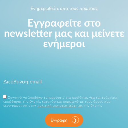
Ενημερωθείτε απο τους πρώτους
Εγγραφείτε στο
newsletter μας και μείνετε
ενήμεροι
Συναινώ να λαμβάνω ενημερώσεις για προϊόντα, νέα και ενέργειες
προώθησης της D-Link, κατανόω και συμφωνώ με τους όρους που
περιγράφονται στην
πολιτική εμπιστευτικότητας
της D-Link.
Εγγραφή