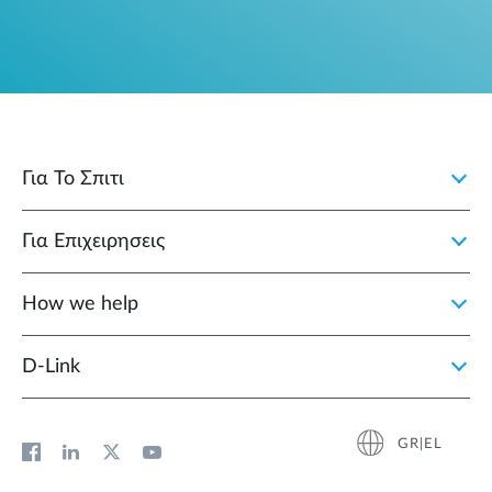
Για Το Σπιτι
Για Επιχειρησεις
How we help
D‑Link
GR|EL