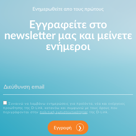
Ενημερωθείτε απο τους πρώτους
Εγγραφείτε στο
newsletter μας και μείνετε
ενήμεροι
Συναινώ να λαμβάνω ενημερώσεις για προϊόντα, νέα και ενέργειες
προώθησης της D-Link, κατανόω και συμφωνώ με τους όρους που
περιγράφονται στην
πολιτική εμπιστευτικότητας
της D-Link.
Εγγραφή