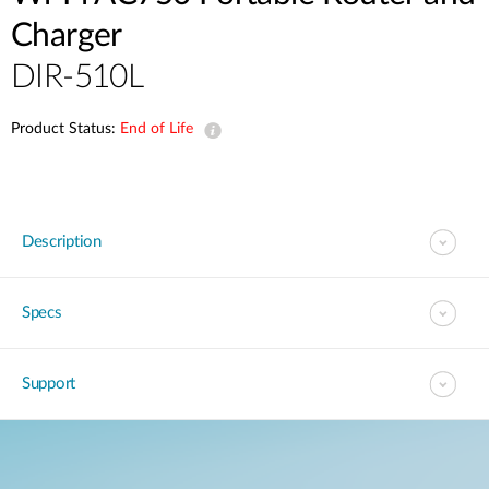
Accessories
Videos
Charger
Υποστήριξη
mydlink
Accessories
DIR-510L
Blog
Tech Alerts
Σημεία Πώλησης
Σημεία Πώλησης
Product Status:
End of Life
FAQs
Warranty
Description
Contact
Specs
Support Portal
Support