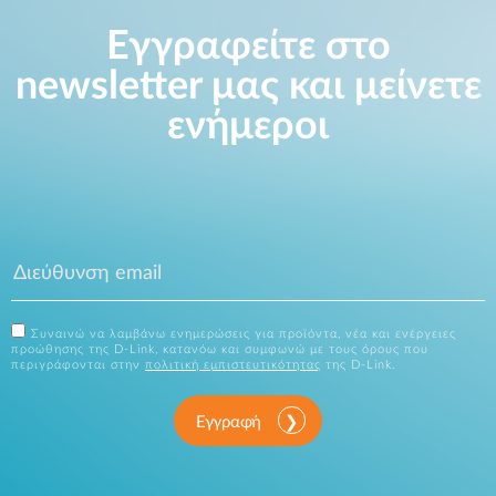
Εγγραφείτε στο
newsletter μας και μείνετε
ενήμεροι
Συναινώ να λαμβάνω ενημερώσεις για προϊόντα, νέα και ενέργειες
προώθησης της D-Link, κατανόω και συμφωνώ με τους όρους που
περιγράφονται στην
πολιτική εμπιστευτικότητας
της D-Link.
Εγγραφή