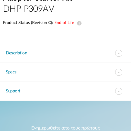
Accessories
Videos
DHP-P309AV
Υποστήριξη
mydlink
Accessories
Blog
Product Status (Revision C):
End of Life
Tech Alerts
Σημεία Πώλησης
Σημεία Πώλησης
FAQs
Description
Warranty
Specs
Contact
Support
Support Portal
Ενημερωθείτε απο τους πρώτους