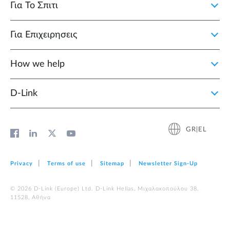
Για Το Σπιτι
Για Επιχειρησεις
How we help
D‑Link
GR|EL
Privacy
Terms of use
Sitemap
Newsletter Sign‑Up
© 2026 D‑Link (Europe) Ltd. D-Link Hellas, Μιχαλακοπούλου 38,
11528, Αθήνα