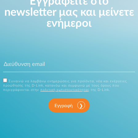
Εγγραφείτε στο
newsletter μας και μείνετε
ενήμεροι
Συναινώ να λαμβάνω ενημερώσεις για προϊόντα, νέα και ενέργειες
προώθησης της D-Link, κατανόω και συμφωνώ με τους όρους που
περιγράφονται στην
πολιτική εμπιστευτικότητας
της D-Link.
Εγγραφή