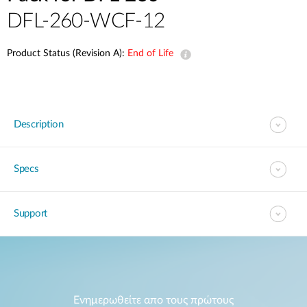
Accessories
Videos
DFL-260-WCF-12
Υποστήριξη
mydlink
Accessories
Blog
Product Status (Revision A):
End of Life
Tech Alerts
Σημεία Πώλησης
Σημεία Πώλησης
FAQs
Description
Warranty
Specs
Contact
Support
Support Portal
Ενημερωθείτε απο τους πρώτους