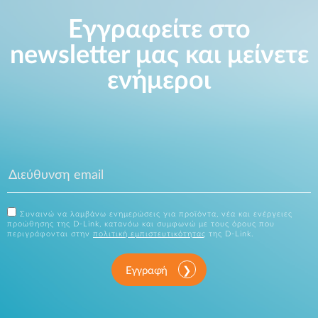
Εγγραφείτε στο
newsletter μας και μείνετε
ενήμεροι
Συναινώ να λαμβάνω ενημερώσεις για προϊόντα, νέα και ενέργειες
προώθησης της D-Link, κατανόω και συμφωνώ με τους όρους που
περιγράφονται στην
πολιτική εμπιστευτικότητας
της D-Link.
Εγγραφή