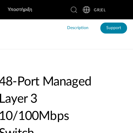
Υποστήριξη
GR|EL
Description
Support
48-Port Managed
Layer 3
10/100Mbps