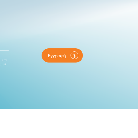
Εγγραφή
 και
ώ με