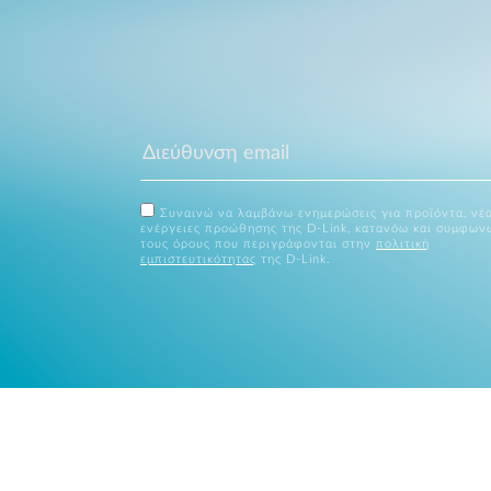
Συναινώ να λαμβάνω ενημερώσεις για προϊόντα, νέα
ενέργειες προώθησης της D-Link, κατανόω και συμφων
τους όρους που περιγράφονται στην
πολιτική
εμπιστευτικότητας
της D-Link.