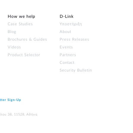
How we help
D‑Link
Case Studies
Υποστήριξη
Blog
About
Brochures & Guides
Press Releases
Videos
Events
Product Selector
Partners
Contact
Security Bulletin
tter Sign‑Up
ύλου 38, 11528, Αθήνα