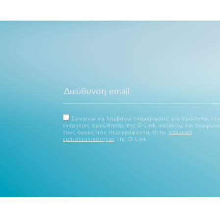
Συναινώ να λαμβάνω ενημερώσεις για προϊόντα, νέα
ενέργειες προώθησης της D-Link, κατανόω και συμφων
τους όρους που περιγράφονται στην
πολιτική
εμπιστευτικότητας
της D-Link.