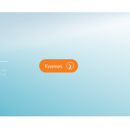
Εγγραφή
 και
ώ με