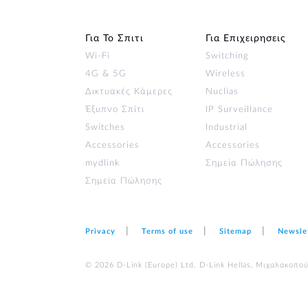
Για Το Σπιτι
Για Επιχειρησεις
Wi‑Fi
Switching
4G & 5G
Wireless
Δικτυακές Κάμερες
Nuclias
Έξυπνο Σπίτι
IP Surveillance
Switches
Industrial
Accessories
Accessories
mydlink
Σημεία Πώλησης
Σημεία Πώλησης
Privacy
Terms of use
Sitemap
Newsle
© 2026 D‑Link (Europe) Ltd. D-Link Hellas, Μιχαλακοπο