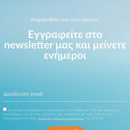
Ενημερωθείτε απο τους πρώτους
Εγγραφείτε στο
newsletter μας και μείνετε
ενήμεροι
Συναινώ να λαμβάνω ενημερώσεις για προϊόντα, νέα και ενέργειες
προώθησης της D-Link, κατανόω και συμφωνώ με τους όρους που
περιγράφονται στην
πολιτική εμπιστευτικότητας
της D-Link.