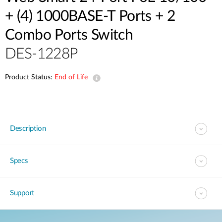
Accessories
Videos
+ (4) 1000BASE-T Ports + 2
Υποστήριξη
mydlink
Accessories
Combo Ports Switch
Blog
Tech Alerts
Σημεία Πώλησης
DES-1228P
Σημεία Πώλησης
FAQs
Product Status:
End of Life
Warranty
Description
Contact
Support Portal
Specs
Support