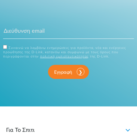
Συναινώ να λαμβάνω ενημερώσεις για προϊόντα, νέα και ενέργειες
προώθησης της D-Link, κατανόω και συμφωνώ με τους όρους που
περιγράφονται στην
πολιτική εμπιστευτικότητας
της D-Link.
Εγγραφή
Για Το Σπιτι