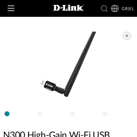
GR|EL
Wi‑Fi
4G & 5G
Switching
Δικτυακές Κάμερες
Wireless
4G/5G M2M
Έξυπνο Σπίτι
Business Routers
D-ECS
Brochures and Guides
Switches
Nuclias
Για Επιχειρήσεις
Case Studies
Accessories
N300 High-Gain Wi-Fi USB
IP Surveillance