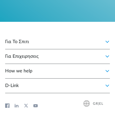
Για Το Σπιτι
Για Επιχειρησεις
How we help
D‑Link
GR|EL