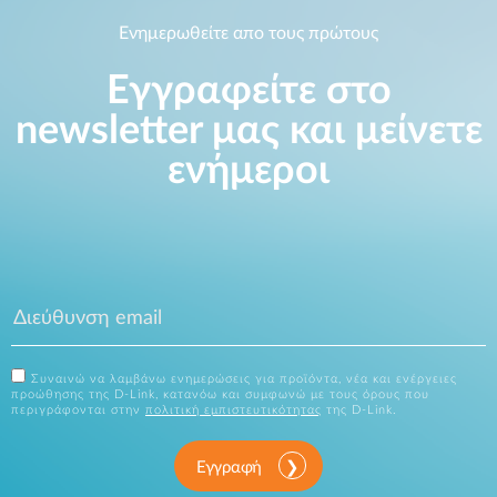
Ενημερωθείτε απο τους πρώτους
Εγγραφείτε στο
newsletter μας και μείνετε
ενήμεροι
Συναινώ να λαμβάνω ενημερώσεις για προϊόντα, νέα και ενέργειες
προώθησης της D-Link, κατανόω και συμφωνώ με τους όρους που
περιγράφονται στην
πολιτική εμπιστευτικότητας
της D-Link.
Εγγραφή