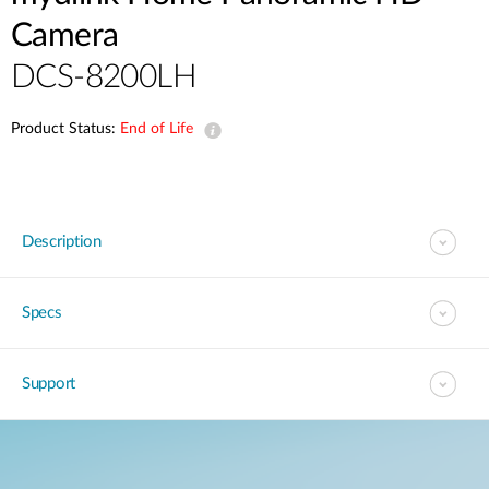
Accessories
Videos
Camera
Υποστήριξη
mydlink
Accessories
DCS-8200LH
Blog
Tech Alerts
Σημεία Πώλησης
Σημεία Πώλησης
Product Status:
End of Life
FAQs
Warranty
Description
Contact
Specs
Support Portal
Support