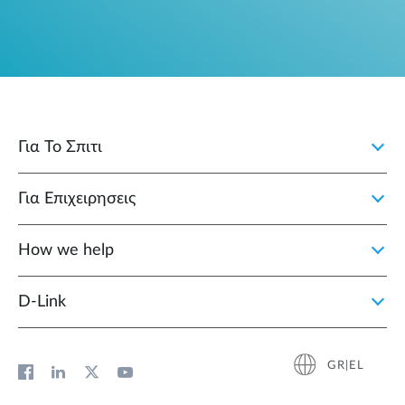
Για Το Σπιτι
Για Επιχειρησεις
How we help
D‑Link
GR|EL