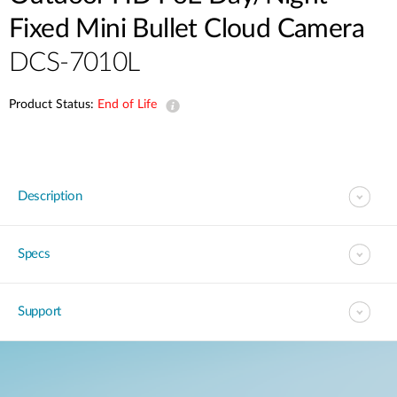
Accessories
Videos
Fixed Mini Bullet Cloud Camera
Υποστήριξη
mydlink
Accessories
DCS-7010L
Blog
Tech Alerts
Σημεία Πώλησης
Σημεία Πώλησης
Product Status:
End of Life
FAQs
Warranty
Description
Contact
Specs
Support Portal
Support