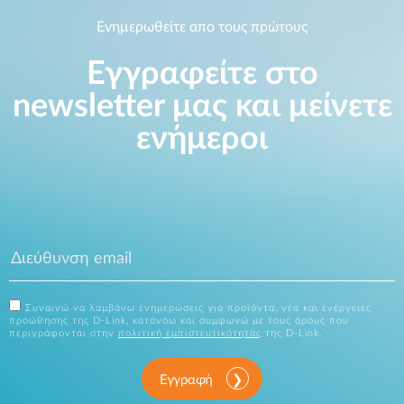
Ενημερωθείτε απο τους πρώτους
Εγγραφείτε στο
newsletter μας και μείνετε
ενήμεροι
Συναινώ να λαμβάνω ενημερώσεις για προϊόντα, νέα και ενέργειες
προώθησης της D-Link, κατανόω και συμφωνώ με τους όρους που
περιγράφονται στην
πολιτική εμπιστευτικότητας
της D-Link.
Εγγραφή