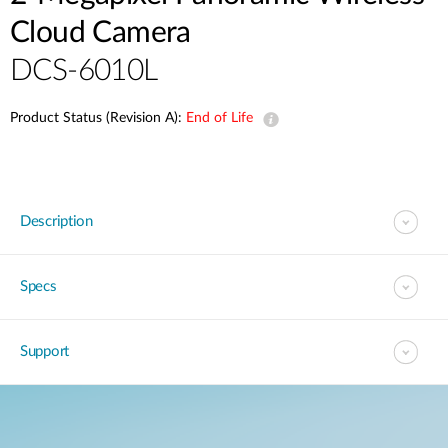
Accessories
Videos
Cloud Camera
Υποστήριξη
mydlink
Accessories
DCS-6010L
Blog
Tech Alerts
Σημεία Πώλησης
Σημεία Πώλησης
Product Status (Revision A):
End of Life
FAQs
Warranty
Description
Contact
Specs
Support Portal
Support