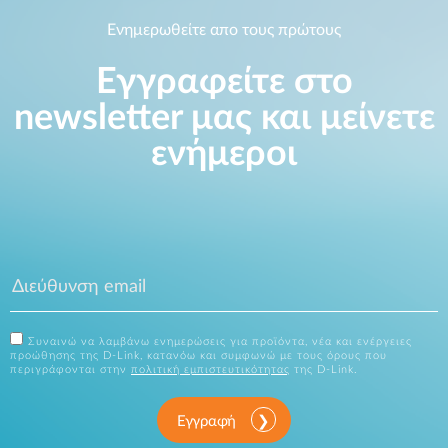
Ενημερωθείτε απο τους πρώτους
Εγγραφείτε στο
newsletter μας και μείνετε
ενήμεροι
Συναινώ να λαμβάνω ενημερώσεις για προϊόντα, νέα και ενέργειες
προώθησης της D-Link, κατανόω και συμφωνώ με τους όρους που
περιγράφονται στην
πολιτική εμπιστευτικότητας
της D-Link.
Εγγραφή