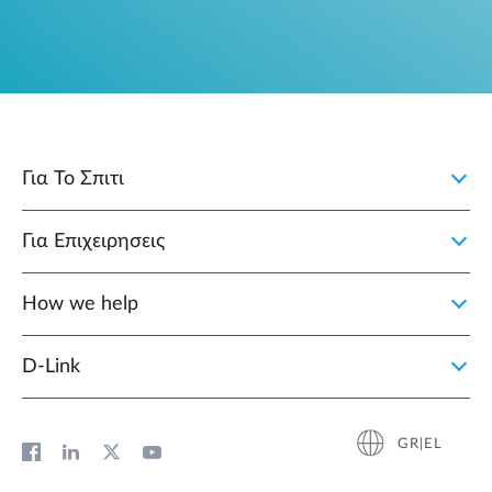
Για Το Σπιτι
Για Επιχειρησεις
How we help
D‑Link
GR|EL