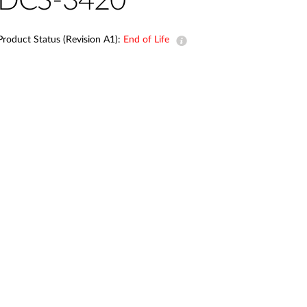
DCS-3420
Product Status (Revision A1):
End of Life