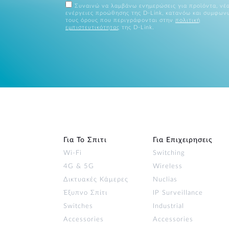
Συναινώ να λαμβάνω ενημερώσεις για προϊόντα, νέα
ενέργειες προώθησης της D-Link, κατανόω και συμφων
τους όρους που περιγράφονται στην
πολιτική
εμπιστευτικότητας
της D-Link.
Για Το Σπιτι
Για Επιχειρησεις
Wi‑Fi
Switching
4G & 5G
Wireless
Δικτυακές Κάμερες
Nuclias
Έξυπνο Σπίτι
IP Surveillance
Switches
Industrial
Accessories
Accessories