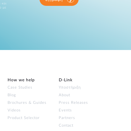
 και
ώ με
How we help
D‑Link
Case Studies
Υποστήριξη
Blog
About
Brochures & Guides
Press Releases
Videos
Events
Product Selector
Partners
Contact