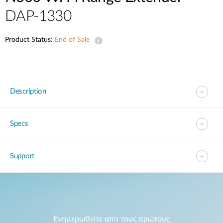
Accessories
Videos
DAP-1330
Υποστήριξη
mydlink
Accessories
Blog
Product Status:
End of Sale
Tech Alerts
Σημεία Πώλησης
Σημεία Πώλησης
FAQs
Description
Warranty
Specs
Contact
Support
Support Portal
Ενημερωθείτε απο τους πρώτους