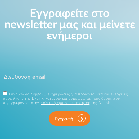
Εγγραφείτε στο
newsletter μας και μείνετε
ενήμεροι
Συναινώ να λαμβάνω ενημερώσεις για προϊόντα, νέα και ενέργειες
προώθησης της D-Link, κατανόω και συμφωνώ με τους όρους που
περιγράφονται στην
πολιτική εμπιστευτικότητας
της D-Link.
Εγγραφή