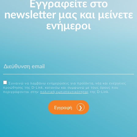
Εγγραφείτε στο
newsletter μας και μείνετε
ενήμεροι
Συναινώ να λαμβάνω ενημερώσεις για προϊόντα, νέα και ενέργειες
προώθησης της D-Link, κατανόω και συμφωνώ με τους όρους που
περιγράφονται στην
πολιτική εμπιστευτικότητας
της D-Link.
Εγγραφή