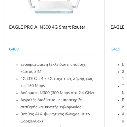
EAGLE PRO AI N300 4G Smart Router
EAGLE P
G403
G415
Ενσωματωμένη ξεκλείδωτη υποδοχή
Du
κάρτας SIM
2.
4G LTE Cat 4 / 3G ταχύτητες λήψης έως
12
και 150 Mbps
Τα
Ασύρματο N300 (300 Mbps στα 2,4 GHz)
Mb
Ασφαλές Διαδίκτυο με υποστήριξη
Εν
σταθερής και κινητής τηλεφωνίας
κά
Βοηθός AI & Φωνητικός έλεγχος με το
Ασ
Google/Alexa
υπ