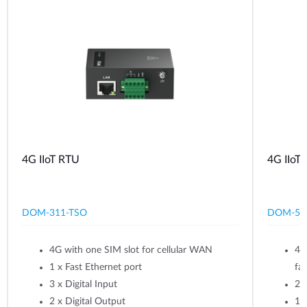
4G IIoT RTU​
4G IIoT
DOM-311-TSO
DOM-53
4G with one SIM slot for cellular WAN
​4
1 x Fast Ethernet port
fa
3 x Digital Input
2 
2 x Digital Output
1 x