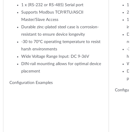
1 x (RS-232 or RS-485) Serial port
1 
Supports Modbus TCP/RTU/ASCII
2 
Master/Slave Access
1 
Durable zinc-plated steel case is corrosion-
in
resistant to ensure device longevity
Dur
-30 to 70°C operating temperature to resist
res
harsh environments
-3
Wide Voltage Range Input: DC 9-36V
ha
DIN-rail mounting allows for optimal device
Wi
placement
DI
pl
Configuration Examples
Configur