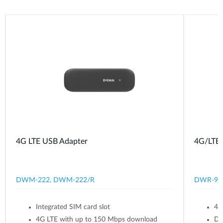
4G LTE USB Adapter
4G/LTE 
DWM-222, DWM-222/R
DWR-93
Integrated SIM card slot
4G
4G LTE with up to 150 Mbps download
Du