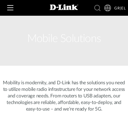
GR|EL
Mobile Solutions
Wi‑Fi
4G & 5G
Switching
Δικτυακές Κάμερες
Wireless
4G/5G M2M
Mobility is modernity, and D-Link has the solutions you need
to utilize mobile radio infrastructure for your network access
Έξυπνο Σπίτι
Business Routers
D-ECS
and coverage needs. From routers to USB adapters, our
Brochures and Guides
technologies are reliable, affordable, easy-to-deploy, and
Switches
easy-to-use – and we’re ready for 5G.
Nuclias
Για Επιχειρήσεις
Case Studies
Accessories
IP Surveillance