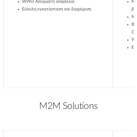
WPA3 Ασύρματη ασφάλεια
Me
Εύκολη εγκατάσταση και διαχείριση
βα
MU
Βο
Go
WP
Εύ
M2M Solutions