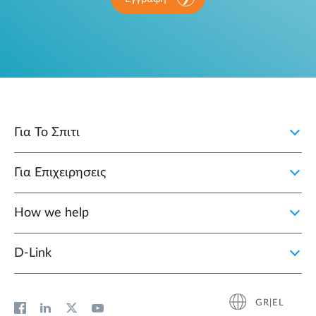
Για Το Σπιτι
Για Επιχειρησεις
How we help
D‑Link
GR|EL