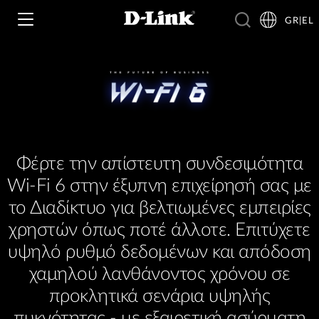
GR|EL
Wi‑Fi
4G & 5G
Switching
Φέρτε την απίστευτη συνδεσιμότητα
Wi-Fi 6 στην έξυπνη επιχείρησή σας με
Δικτυακές Κάμερες
Wireless
4G/5G M2M
το Διαδίκτυο για βελτιωμένες εμπειρίες
Έξυπνο Σπίτι
χρηστών όπως ποτέ άλλοτε. Επιτύχετε
Business Routers
D-ECS
Brochures and Guides
υψηλό ρυθμό δεδομένων και απόδοση
Switches
χαμηλού λανθάνοντος χρόνου σε
Nuclias
Για Επιχειρήσεις
Case Studies
προκλητικά σενάρια υψηλής
Accessories
IP Surveillance
πυκνότητας - με εξαιρετική ασύρματη