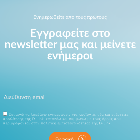
Ενημερωθείτε απο τους πρώτους
Εγγραφείτε στο
newsletter μας και μείνετε
ενήμεροι
Συναινώ να λαμβάνω ενημερώσεις για προϊόντα, νέα και ενέργειες
προώθησης της D-Link, κατανόω και συμφωνώ με τους όρους που
περιγράφονται στην
πολιτική εμπιστευτικότητας
της D-Link.
Εγγραφή