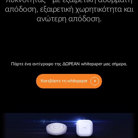
Accessories
Videos
απόδοση, εξαιρετική χωρητικότητα και
Υποστήριξη
mydlink
Accessories
ανώτερη απόδοση.
Blog
Tech Alerts
Σημεία Πώλησης
Σημεία Πώλησης
FAQs
Warranty
Πάρτε ένα αντίγραφο της ΔΩΡΕΑΝ whitepaper μας σήμερα.
Contact
Κατεβάστε τη whitepaper
Support Portal