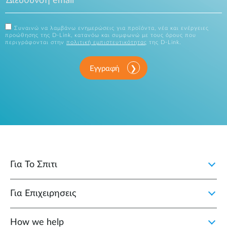
Συναινώ να λαμβάνω ενημερώσεις για προϊόντα, νέα και ενέργειες
προώθησης της D-Link, κατανόω και συμφωνώ με τους όρους που
περιγράφονται στην
πολιτική εμπιστευτικότητας
της D-Link.
Εγγραφή
Για Το Σπιτι
Για Επιχειρησεις
How we help