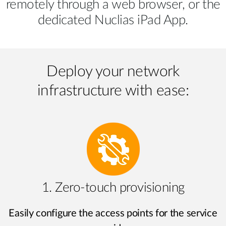
Accessories
remotely through a web browser, or the
Videos
Υποστήριξη
dedicated Nuclias iPad App.
mydlink
Accessories
Blog
Tech Alerts
Σημεία Πώλησης
Σημεία Πώλησης
Deploy your network
FAQs
infrastructure with ease:
Warranty
Contact
Support Portal
1. Zero-touch provisioning
Easily configure the access points for the service