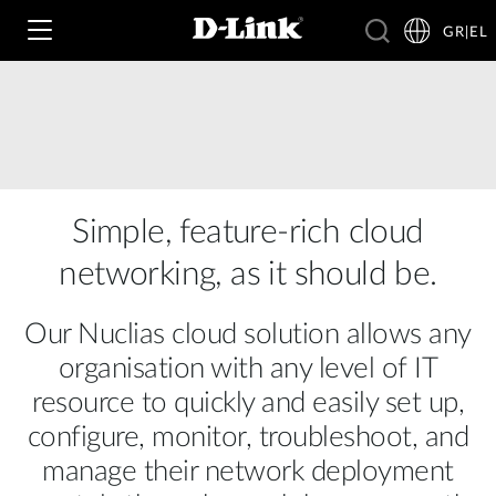
GR|EL
Wi‑Fi
4G & 5G
Simple, feature-rich cloud
Switching
networking, as it should be.
Δικτυακές Κάμερες
Wireless
4G/5G M2M
Our Nuclias cloud solution allows any
Έξυπνο Σπίτι
Business Routers
organisation with any level of IT
D-ECS
Brochures and Guides
resource to quickly and easily set up,
Switches
Nuclias
configure, monitor, troubleshoot, and
Για Επιχειρήσεις
Case Studies
manage their network deployment
Accessories
IP Surveillance