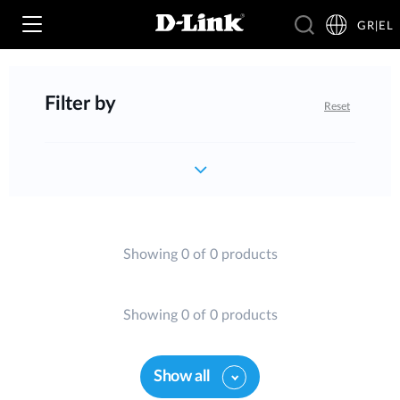
GR|EL
Filter by
Reset
Wi‑Fi
4G & 5G
Switching
Δικτυακές Κάμερες
Wireless
4G/5G M2M
Showing 0 of 0 products
Έξυπνο Σπίτι
Business Routers
D-ECS
Brochures and Guides
Showing 0 of 0 products
Switches
Nuclias
Για Επιχειρήσεις
Case Studies
Show all
Accessories
IP Surveillance