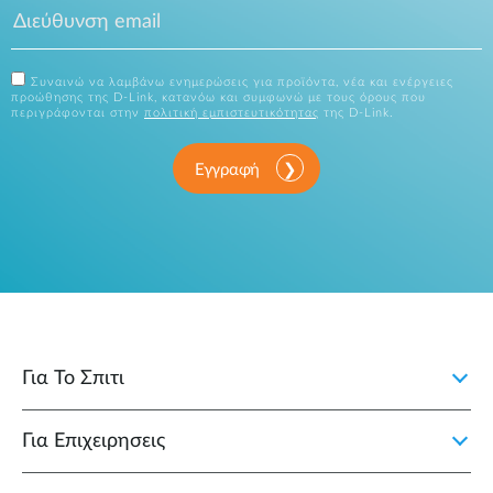
Συναινώ να λαμβάνω ενημερώσεις για προϊόντα, νέα και ενέργειες
προώθησης της D-Link, κατανόω και συμφωνώ με τους όρους που
περιγράφονται στην
πολιτική εμπιστευτικότητας
της D-Link.
Εγγραφή
Για Το Σπιτι
Για Επιχειρησεις