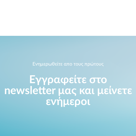
Accessories
Videos
Υποστήριξη
mydlink
Accessories
Blog
Tech Alerts
Σημεία Πώλησης
Σημεία Πώλησης
FAQs
Warranty
Ενημερωθείτε απο τους πρώτους
Εγγραφείτε στο
Contact
newsletter μας και μείνετε
Support Portal
ενήμεροι