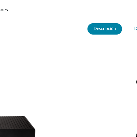
ones
Descripción
D
DNH-1000
DNH-3000
000
Hardware DNH-3000
Software DNC-5000