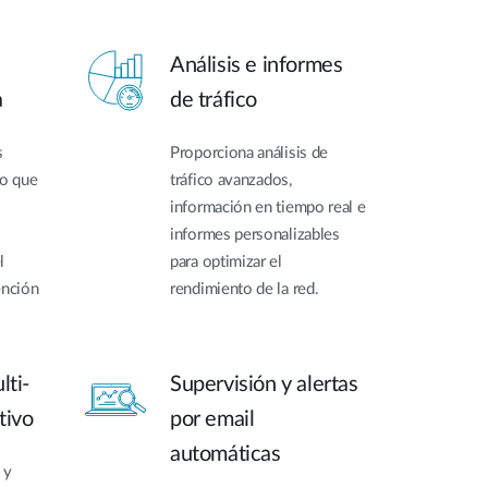
Análisis e informes
a
de tráfico
s
Proporciona análisis de
lo que
tráfico avanzados,
información en tiempo real e
informes personalizables
l
para optimizar el
ención
rendimiento de la red.
lti-
Supervisión y alertas
tivo
por email
automáticas
 y