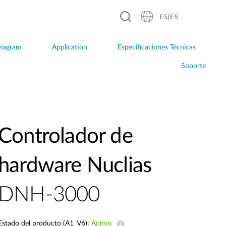
ES|ES
iagram
Application
Especificaciones Técnicas
Soporte
Controlador de
Software DNC-100
hardware Nuclias
DNH-3000
Estado del producto (A1_V6):
Activo