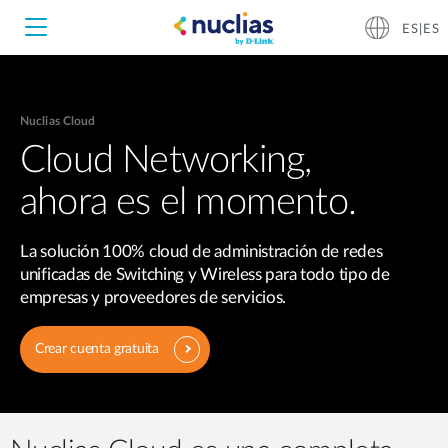
ES|ES
Nuclias Cloud
Nuclias Unity
Cloud Networking,
ahora es el momento.
Nuclias Cloud
Hardware DNH-1000
La solución 100% cloud de administración de redes
Hardware DNH-3000
unificadas de Switching y Wireless para todo tipo de
empresas y proveedores de servicios.
Software DNC-5000
Crear cuenta gratuita
Software DNC-100