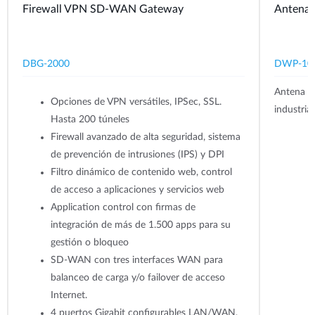
Antena 
Firewall VPN SD-WAN Gateway
DWP-10
DBG-2000
Antena 5G
Opciones de VPN versátiles, IPSec, SSL.
industria
Hasta 200 túneles
Firewall avanzado de alta seguridad, sistema
de prevención de intrusiones (IPS) y DPI
Filtro dinámico de contenido web, control
de acceso a aplicaciones y servicios web
Application control con firmas de
integración de más de 1.500 apps para su
gestión o bloqueo
SD-WAN con tres interfaces WAN para
balanceo de carga y/o failover de acceso
Internet.
4 puertos Gigabit configurables LAN/WAN,