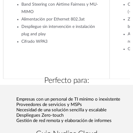
Band Steering con Airtime Fairness y MU-
Ca
MIMO
(-
Alimentación por Ethernet 802.3at
Ze
Despliegue sin intervención e instalación
bas
plug and play
Al
Cifrado WPA3
re
Gar
Perfecto para:
Empresas con un personal de TI mínimo o inexistente
Proveedores de servicios y MSPs
Necesidad de una solución sencilla y escalable
Despliegues Zero-touch
Gestión de red remota y elaboración de informes