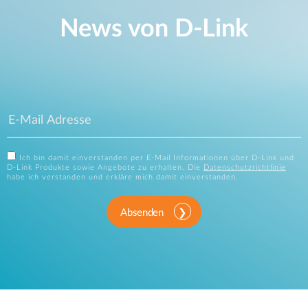
News von D‑Link
Ich bin damit einverstanden per E-Mail Informationen über D-Link und
D-Link Produkte sowie Angebote zu erhalten. Die
Datenschutzrichtlinie
habe ich verstanden und erkläre mich damit einverstanden.
Absenden