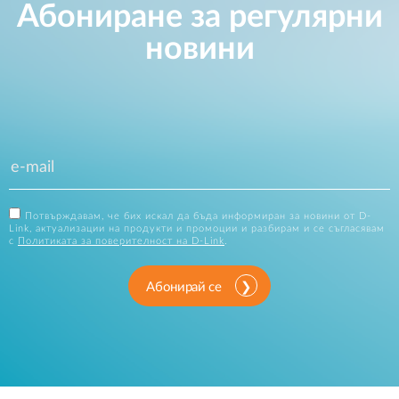
Абониране за регулярни
новини
Потвърждавам, че бих искал да бъда информиран за новини от D-
Link, актуализации на продукти и промоции и разбирам и се съгласявам
с
Политиката за поверителност на D-Link
.
Абонирай се