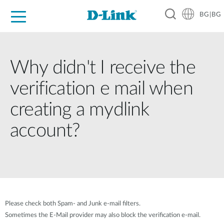
BG|BG
For Home
For Business
For Industry
Where to Buy
Support
Resources
Partners
Why didn't I receive the
verification e mail when
creating a mydlink
account?
Please check both Spam- and Junk e-mail filters.
Sometimes the E-Mail provider may also block the verification e-mail.