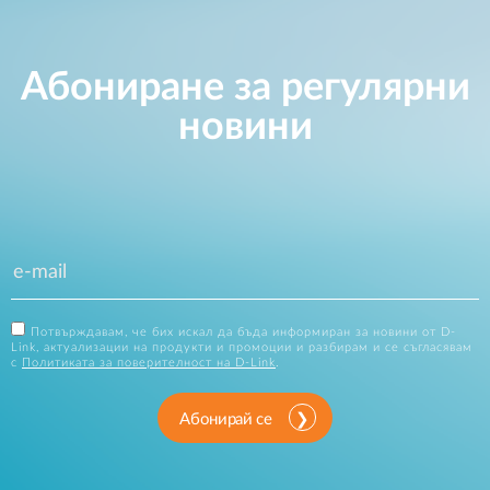
Абониране за регулярни
новини
Потвърждавам, че бих искал да бъда информиран за новини от D-
Link, актуализации на продукти и промоции и разбирам и се съгласявам
с
Политиката за поверителност на D-Link
.
Абонирай се