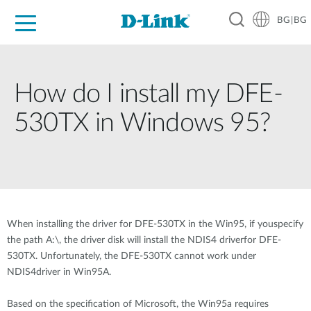
BG|BG
For Home
For Business
For Industry
Where to Buy
Support
Resources
Partners
How do I install my DFE-
530TX in Windows 95?
When installing the driver for DFE-530TX in the Win95, if youspecify
the path A:\, the driver disk will install the NDIS4 driverfor DFE-
530TX. Unfortunately, the DFE-530TX cannot work under
NDIS4driver in Win95A.
Based on the specification of Microsoft, the Win95a requires