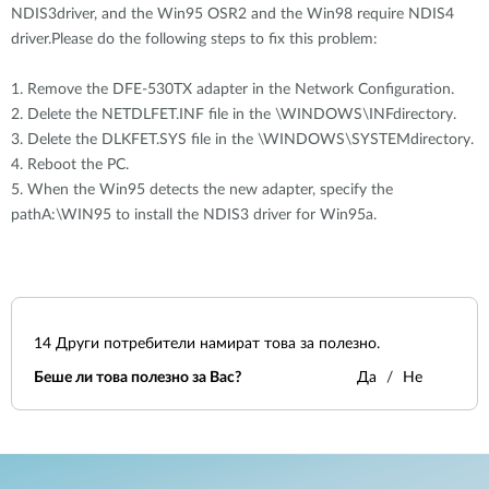
NDIS3driver, and the Win95 OSR2 and the Win98 require NDIS4
driver.Please do the following steps to fix this problem:
1. Remove the DFE-530TX adapter in the Network Configuration.
2. Delete the NETDLFET.INF file in the \WINDOWS\INFdirectory.
3. Delete the DLKFET.SYS file in the \WINDOWS\SYSTEMdirectory.
4. Reboot the PC.
5. When the Win95 detects the new adapter, specify the
pathA:\WIN95 to install the NDIS3 driver for Win95a.
14
Други потребители намират това за полезно.
Беше ли това полезно за Вас?
Да
Не