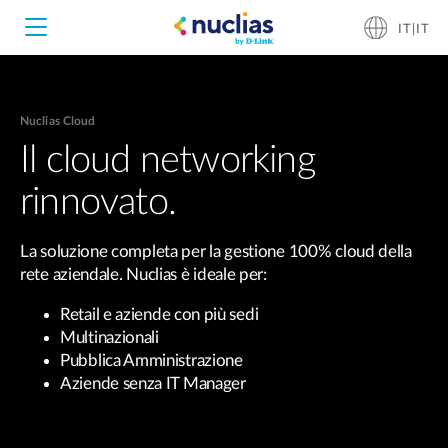
IT|IT
Nuclias Cloud
Nuclias Unity
Il cloud networking
rinnovato.
Nuclias Cloud
Hardware DNH-1000
La soluzione completa per la gestione 100% cloud della
Hardware DNH-3000
rete aziendale. Nuclias è ideale per:
Retail e aziende con più sedi
Software DNC-5000
Multinazionali
Pubblica Amministrazione
Aziende senza IT Manager
Software DNC-100