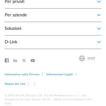
Per privati
Per aziende
Soluzioni
D‑Link
IT|IT
Informativa sulla Privacy
Informazioni Legali
Mappa del sito
© 2026 D‑Link (Europe) Ltd. D-Link Mediterraneo s.r.l. - Via
Margherita de Vizzi Viganò, 93/95 - 20092 Cinisello Balsamo (MI) -
Italia