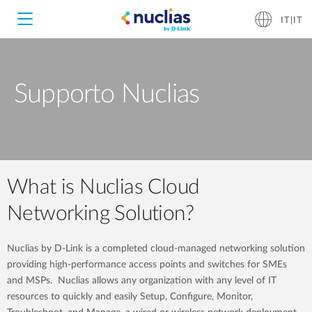
IT|IT
Supporto Nuclias
Nuclias Unity
Nuclias Cloud
Hardware DNH-1000
What is Nuclias Cloud
Hardware DNH-3000
Networking Solution?
Software DNC-5000
Nuclias by D-Link is a completed cloud-managed networking solution
providing high-performance access points and switches for SMEs
Software DNC-100
and MSPs. Nuclias allows any organization with any level of IT
resources to quickly and easily Setup, Configure, Monitor,