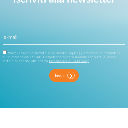
Vorrei essere informato sulle novità, sugli aggiornamenti ai prodotti e
sulle promozioni D-Link. Compilando questo modulo confermi di avere
letto e di aderire alla nostra
Informativa sulla Privacy
.
Invia